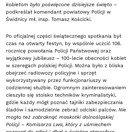
kobietom było poświęcone dzisiejsze święto
–
podkreślał komendant powiatowy Policji w
Świdnicy mł. insp. Tomasz Kościcki.
Po oficjalnej części świątecznego spotkania był
czas na otwarty festyn, by wspólnie uczcić 106.
rocznicę powołania Policji Państwowej oraz
wyjątkowy jubileusz – 100-lecie obecności kobiet
w szeregach polskiej Policji. Można było z bliska
obejrzeć radiowozy policyjne i sprzęt
wykorzystywany przez funkcjonariuszy w
codziennej służbie. Ogromnym zainteresowaniem
cieszyło się stoisko techników kryminalistyki,
gdzie każdy mógł poznać tajniki zabezpieczania
śladów i samodzielnie zebrać odciski palców.
Nie
mogło też zabraknąć maskotki dolnośląskiej
Policji – Komisarza Lwa, który z uśmiechem
pozował do zdjęć i dbał o świetną atmosferę,