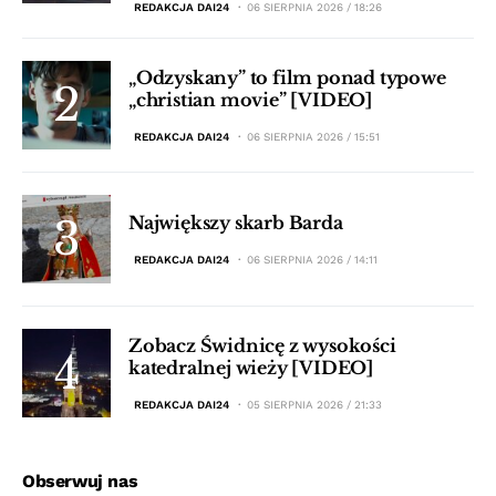
REDAKCJA DAI24
06 SIERPNIA 2026 / 18:26
„Odzyskany” to film ponad typowe
„christian movie” [VIDEO]
REDAKCJA DAI24
06 SIERPNIA 2026 / 15:51
Największy skarb Barda
REDAKCJA DAI24
06 SIERPNIA 2026 / 14:11
Zobacz Świdnicę z wysokości
katedralnej wieży [VIDEO]
REDAKCJA DAI24
05 SIERPNIA 2026 / 21:33
Obserwuj nas