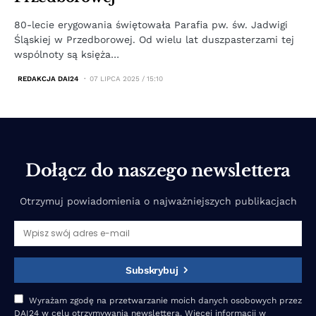
80-lecie erygowania świętowała Parafia pw. św. Jadwigi
Śląskiej w Przedborowej. Od wielu lat duszpasterzami tej
wspólnoty są księża…
REDAKCJA DAI24
07 LIPCA 2025 / 15:10
Dołącz do naszego newslettera
Otrzymuj powiadomienia o najważniejszych publikacjach
Subskrybuj
Wyrażam zgodę na przetwarzanie moich danych osobowych przez
DAI24 w celu otrzymywania newslettera. Więcej informacji w