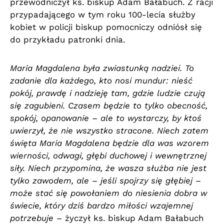
przewodniczył ks. biskup Adam Bałabuch. Z racji
przypadającego w tym roku 100-lecia służby
kobiet w policji biskup pomocniczy odniósł się
do przykładu patronki dnia.
Maria Magdalena była zwiastunką nadziei. To
zadanie dla każdego, kto nosi mundur: nieść
pokój, prawdę i nadzieję tam, gdzie ludzie czują
się zagubieni. Czasem będzie to tylko obecność,
spokój, opanowanie – ale to wystarczy, by ktoś
uwierzył, że nie wszystko stracone. Niech zatem
święta Maria Magdalena będzie dla was wzorem
wierności, odwagi, głębi duchowej i wewnętrznej
siły. Niech przypomina, że wasza służba nie jest
tylko zawodem, ale – jeśli spojrzy się głębiej –
może stać się powołaniem do niesienia dobra w
świecie, który dziś bardzo miłości wzajemnej
potrzebuje
– życzył ks. biskup Adam Bałabuch