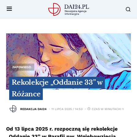
ZAPOWIEDZI
Rekolekcje „Oddanie 33” w
Różance
REDAKCJA DAI24
11 LIPCA 2025 / 14:53
CZAS W MINUTACH: 1
Od 13 lipca 2025 r. rozpoczną się rekolekcje
„Oddanie 33” w Parafii pw. Wniebowzięcia