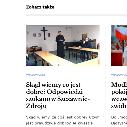
Zobacz także
WIADOMOŚCI
WIADOMOŚ
Skąd wiemy co jest
Modli
dobre? Odpowiedzi
pokój
szukano w Szczawnie-
wezw
Zdroju
świd
Skąd wiemy, że coś jest dobre? Czym
Do „mod
jest prawdziwe dobro? Te kwestie
Ojczyzn