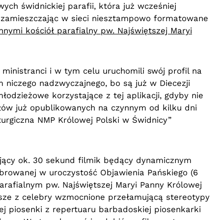
ch świdnickiej parafii, która już wcześniej
zamieszczając w sieci niesztampowo formatowane
nymi kościół parafialny pw. Najświętszej Maryi
ministranci i w tym celu uruchomili swój profil na
m niczego nadzwyczajnego, bo są już w Diecezji
łodzieżowe korzystające z tej aplikacji, gdyby nie
łów już opublikowanych na czynnym od kilku dni
turgiczna NMP Królowej Polski w Świdnicy”
ający ok. 30 sekund filmik będący dynamicznym
lebrowanej w uroczystość Objawienia Pańskiego (6
parafialnym pw. Najświętszej Maryi Panny Królowej
lesze z celebry wzmocnione przełamującą stereotypy
j piosenki z repertuaru barbadoskiej piosenkarki