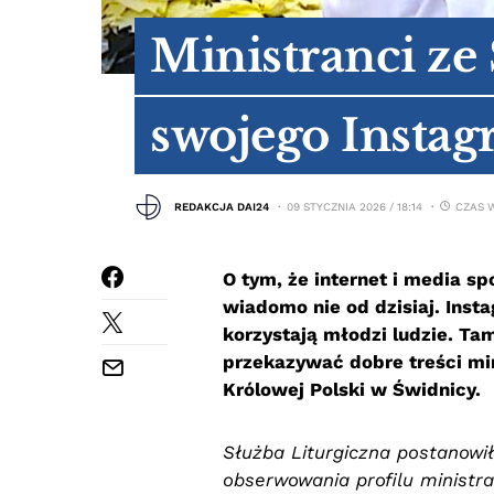
Ministranci ze
swojego Insta
REDAKCJA DAI24
09 STYCZNIA 2026 / 18:14
CZAS W
O tym, że internet i media s
wiadomo nie od dzisiaj. Insta
korzystają młodzi ludzie. T
przekazywać dobre treści min
Królowej Polski w Świdnicy.
Służba Liturgiczna postanowił
obserwowania profilu ministr