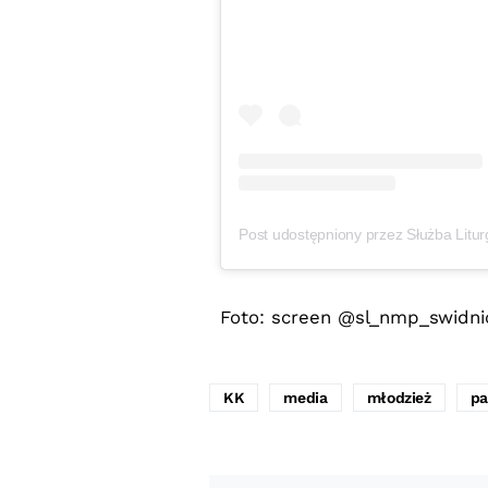
Foto: screen @sl_nmp_swidni
KK
media
młodzież
pa