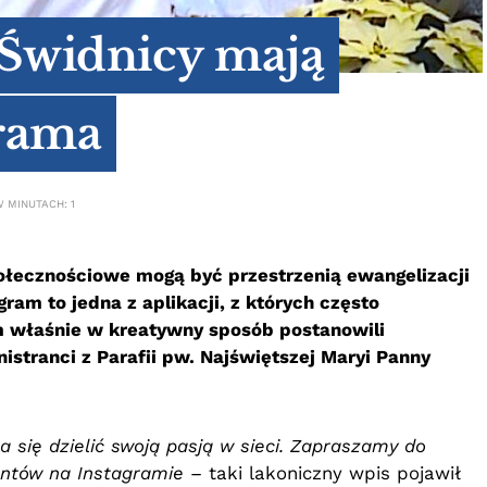
 Świdnicy mają
grama
 MINUTACH: 1
połecznościowe mogą być przestrzenią ewangelizacji
gram to jedna z aplikacji, z których często
am właśnie w kreatywny sposób postanowili
istranci z Parafii pw. Najświętszej Maryi Panny
a się dzielić swoją pasją w sieci. Zapraszamy do
antów na Instagramie
– taki lakoniczny wpis pojawił