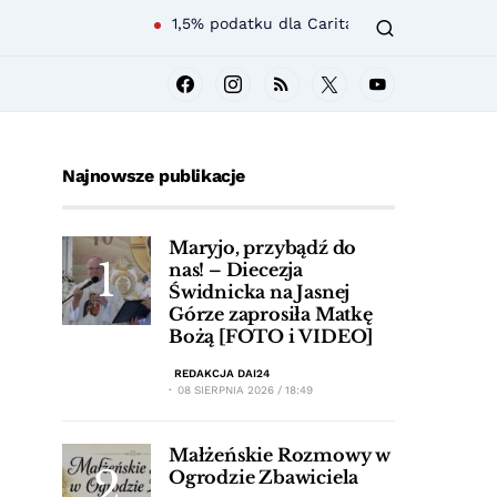
1,5% podatku dla Caritas Diecezji Świdnickiej – wesprz
Najnowsze publikacje
Maryjo, przybądź do
nas! – Diecezja
Świdnicka na Jasnej
Górze zaprosiła Matkę
Bożą [FOTO i VIDEO]
REDAKCJA DAI24
08 SIERPNIA 2026 / 18:49
Małżeńskie Rozmowy w
Ogrodzie Zbawiciela