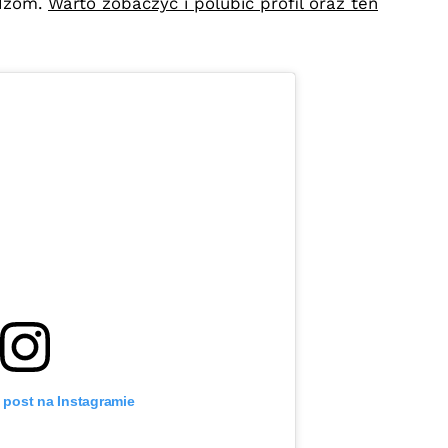
idzom.
Warto zobaczyć i polubić profil oraz ten
 post na Instagramie