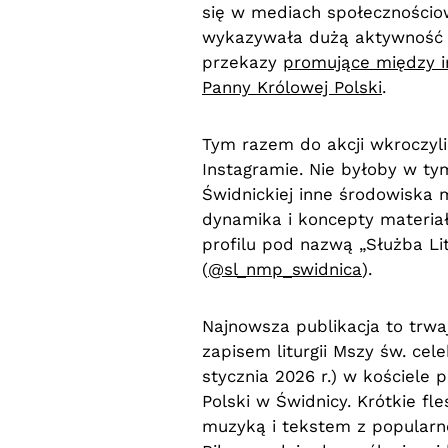
się w mediach społecznościowy
wykazywała dużą aktywność 
przekazy
promujące między in
Panny Królowej Polski
.
Tym razem do akcji wkroczyli 
Instagramie. Nie byłoby w ty
Świdnickiej inne środowiska m
dynamika i koncepty materia
profilu pod nazwą „Służba Li
(
@sl_nmp_swidnica
).
Najnowsza publikacja to trw
zapisem liturgii Mszy św. ce
stycznia 2026 r.) w kościele 
Polski w Świdnicy. Krótkie f
muzyką i tekstem z popularne