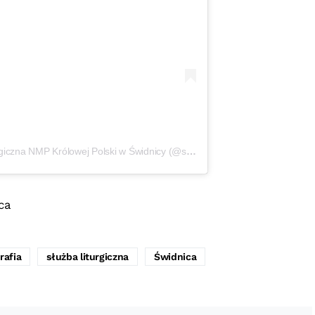
Post udostępniony przez Służba Liturgiczna NMP Królowej Polski w Świdnicy (@sl_nmp_swidnica)
ca
rafia
służba liturgiczna
Świdnica