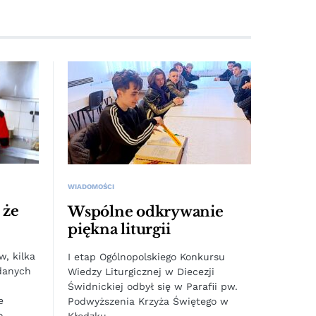
WIADOMOŚCI
 że
Wspólne odkrywanie
piękna liturgii
w, kilka
I etap Ogólnopolskiego Konkursu
zdanych
Wiedzy Liturgicznej w Diecezji
Świdnickiej odbył się w Parafii pw.
e
Podwyższenia Krzyża Świętego w
o
Kłodzku.…