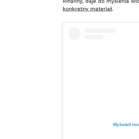
Rihanny, daje do myślenia w
konkretny materiał
.
Wyświetl ten