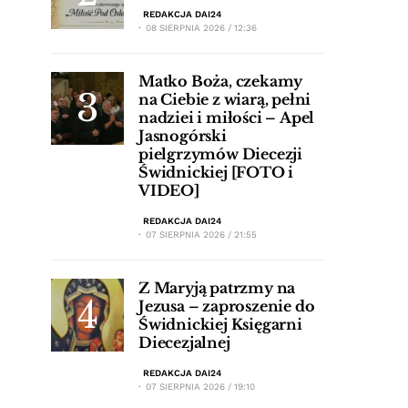
REDAKCJA DAI24
08 SIERPNIA 2026 / 12:36
Matko Boża, czekamy
na Ciebie z wiarą, pełni
nadziei i miłości – Apel
Jasnogórski
pielgrzymów Diecezji
Świdnickiej [FOTO i
VIDEO]
REDAKCJA DAI24
07 SIERPNIA 2026 / 21:55
Z Maryją patrzmy na
Jezusa – zaproszenie do
Świdnickiej Księgarni
Diecezjalnej
REDAKCJA DAI24
07 SIERPNIA 2026 / 19:10