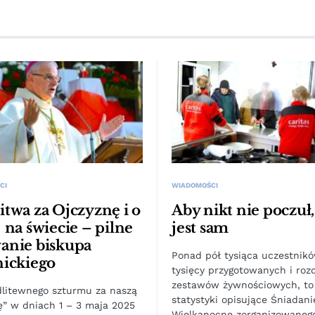
CI
WIADOMOŚCI
twa za Ojczyznę i o
Aby nikt nie poczuł,
 na świecie – pilne
jest sam
anie biskupa
Ponad pół tysiąca uczestnikó
nickiego
tysięcy przygotowanych i ro
zestawów żywnościowych, to
litewnego szturmu za naszą
statystyki opisujące Śniadani
ę” w dniach 1 – 3 maja 2025
Wielkanocne zorganizowaneg